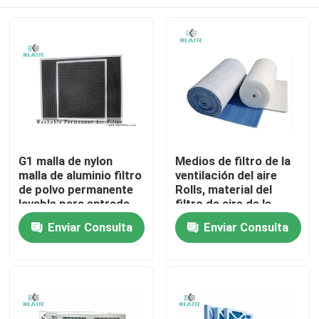
G1 malla de nylon
Medios de filtro de la
malla de aluminio filtro
ventilación del aire
de polvo permanente
Rolls, material del
lavable para entrada
filtro de aire de la
de aire fresco
fibra sintética G2 G3
Hogar
Enviar Consulta
Enviar Consulta
G4
Productos
Sobre nosotros