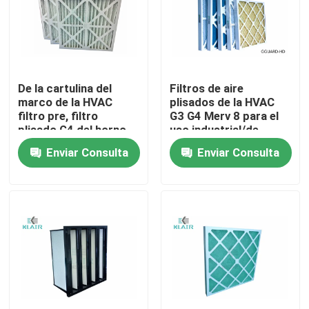
Viaje de la fábrica
Control de calidad
De la cartulina del
Filtros de aire
marco de la HVAC
plisados de la HVAC
filtro pre, filtro
G3 G4 Merv 8 para el
Éntrenos en contacto con
plisado G4 del horno
uso industrial/de
de la HVAC del panel
Commerical
Enviar Consulta
Enviar Consulta
Pida una cita
filtros de aire del bolso
Filtros de aire de la HVAC
filtro de aire del hepa