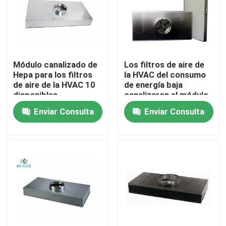
Viaje de la fábrica
Control de calidad
Módulo canalizado de
Los filtros de aire de
Hepa para los filtros
la HVAC del consumo
de aire de la HVAC 10
de energía baja
Éntrenos en contacto con
disponibles
canalizaron el módulo
resistentes a la
terminal de Hepa
Enviar Consulta
Enviar Consulta
corrosión/12
Pida una cita
pulgadas
filtros de aire del bolso
Filtros de aire de la HVAC
filtro de aire del hepa