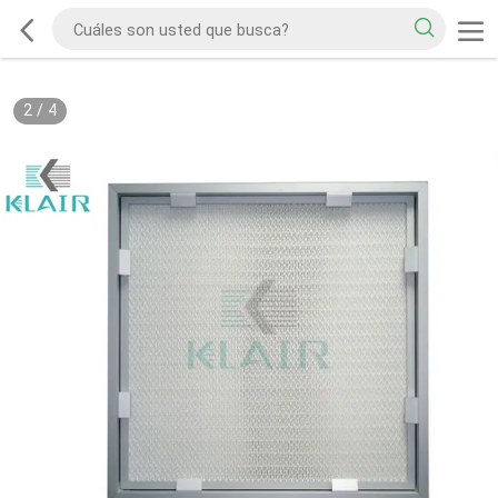
2
/
4