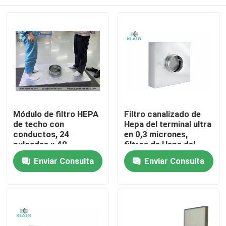
Módulo de filtro HEPA
Filtro canalizado de
de techo con
Hepa del terminal ultra
conductos, 24
en 0,3 micrones,
pulgadas x 48
filtros de Hepa del
pulgadas, tipo de
sitio limpio
Hogar
Enviar Consulta
Enviar Consulta
superficie transitable
Productos
Sobre nosotros