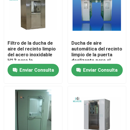
Viaje de la fábrica
Control de calidad
Filtro de la ducha de
Ducha de aire
aire del recinto limpio
automática del recinto
Éntrenos en contacto con
del acero inoxidable
limpio de la puerta
H13 para la
deslizante para el
contaminación de
retiro de polvo de la
Enviar Consulta
Enviar Consulta
Pida una cita
partículas
persona/del cargo
filtros de aire del bolso
Filtros de aire de la HVAC
filtro de aire del hepa