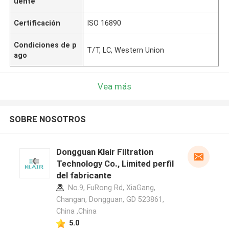
uente
Certificación
ISO 16890
Condiciones de p
T/T, LC, Western Union
ago
Vea más
SOBRE NOSOTROS
Dongguan Klair Filtration
Technology Co., Limited perfil
del fabricante
No.9, FuRong Rd, XiaGang,
Changan, Dongguan, GD 523861,
China ,China
5.0