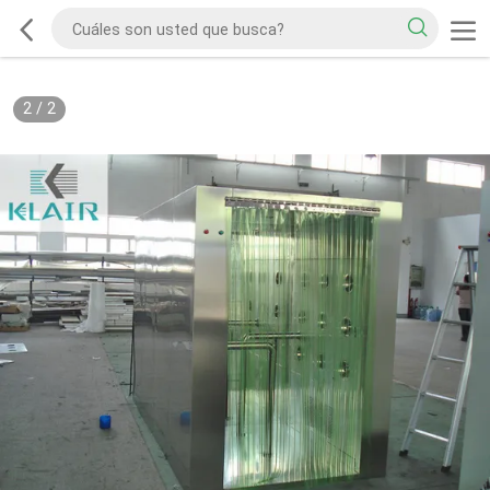
2
/
2