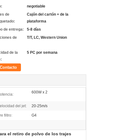
o:
negotiable
les de
Cajón del cartón + de la
quetado:
plataforma
o de entrega:
5-8 días
ciones de
T/T, LC, Western Union
idad de la
5 PC por semana
e:
Contacto
600W x 2
otencia:
elocidad del jet:
20-25m/s
re filtro:
G4
ra el retiro de polvo de los trajes