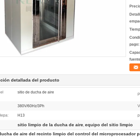
Preci
Detal
empa
Tiemp
Condi
pago:
Capac
fuent
ción detallada del producto
el
sitio de ducha de aire
P
380V/60Hz/3Ph
V
 Hepa:
H13
p
sitio limpio de la ducha de aire
equipo del sitio limpio
,
ducha de aire del recinto limpio del control del microprocesador pa