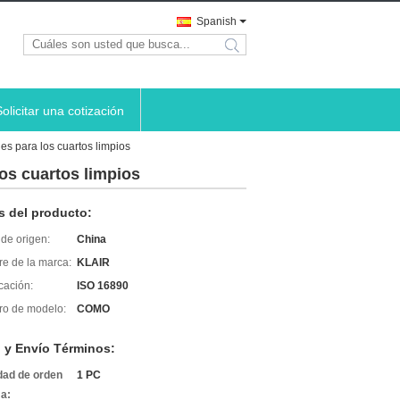
Spanish
search
Solicitar una cotización
jes para los cuartos limpios
los cuartos limpios
s del producto:
de origen:
China
e de la marca:
KLAIR
icación:
ISO 16890
o de modelo:
COMO
 y Envío Términos:
dad de orden
1 PC
a: