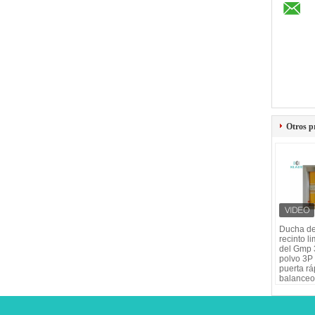
Otros p
Ducha de
recinto l
del Gmp 
polvo 3P
puerta rá
balanceo