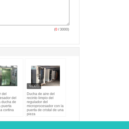
(
0
/ 3000)
 del
Ducha de aire del
esador del
recinto limpio del
la ducha de
regulador del
a puerta
microprocesador con la
a cortina
puerta de cristal de una
pieza