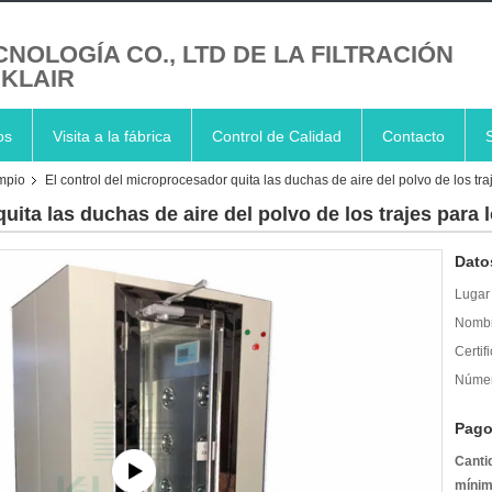
CNOLOGÍA CO., LTD DE LA FILTRACIÓN
 KLAIR
os
Visita a la fábrica
Control de Calidad
Contacto
impio
El control del microprocesador quita las duchas de aire del polvo de los tra
uita las duchas de aire del polvo de los trajes para 
Dato
Lugar 
Nombr
Certif
Númer
Pago
Canti
mínim