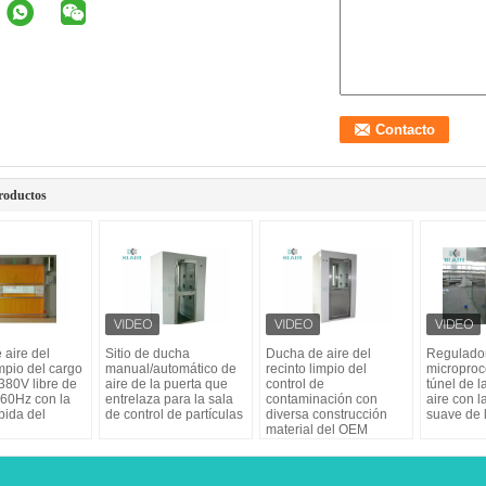
roductos
 aire del
Sitio de ducha
Ducha de aire del
Regulador
impio del cargo
manual/automático de
recinto limpio del
microproc
380V libre de
aire de la puerta que
control de
túnel de 
 60Hz con la
entrelaza para la sala
contaminación con
aire con l
pida del
de control de partículas
diversa construcción
suave de l
material del OEM