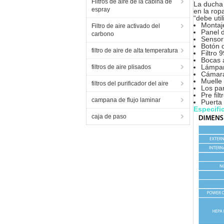
Filtros de aire de la cabina de
La ducha 
espray
en la rop
“debe uti
Montaje
Filtro de aire activado del
Panel 
carbono
Sensor
Botón 
filtro de aire de alta temperatura
Filtro 
Bocas 
Lámpar
filtros de aire plisados
Cámara
Muelle
filtros del purificador del aire
Los pan
Pre filt
campana de flujo laminar
Puerta 
Especifi
caja de paso